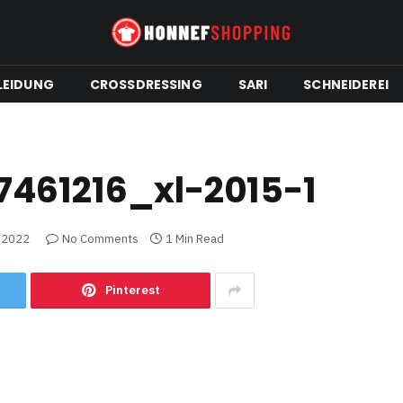
LEIDUNG
CROSSDRESSING
SARI
SCHNEIDEREI
461216_xl-2015-1
 2022
No Comments
1 Min Read
Pinterest