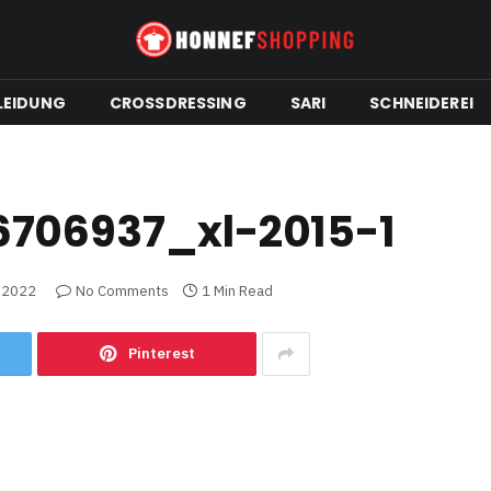
LEIDUNG
CROSSDRESSING
SARI
SCHNEIDEREI
6706937_xl-2015-1
 2022
No Comments
1 Min Read
Pinterest