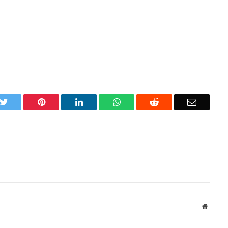
k
Twitter
Pinterest
LinkedIn
WhatsApp
Reddit
Email
Websit